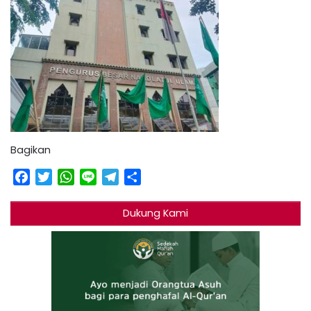
Bagikan
Facebook
Twitter
WhatsApp
Line
Telegram
Share
Dukung Kami