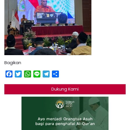
Bagikan
Facebook
Twitter
WhatsApp
Line
Telegram
Share
Dukung Kami