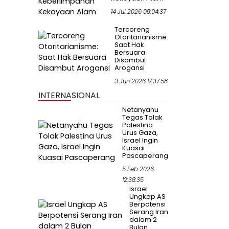
14 Jul 2026 08:04:37
Tercoreng
Otoritarianisme:
Saat Hak
Bersuara
Disambut
Arogansi
3 Jun 2026 17:37:58
INTERNASIONAL
Netanyahu
Tegas Tolak
Palestina
Urus Gaza,
Israel Ingin
Kuasai
Pascaperang
5 Feb 2026
12:38:35
Israel
Ungkap AS
Berpotensi
Serang Iran
dalam 2
Bulan