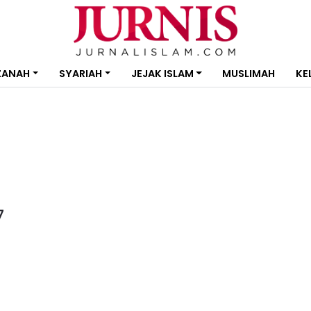
ZANAH
SYARIAH
JEJAK ISLAM
MUSLIMAH
KE
7