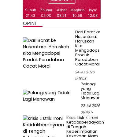
OPINI
Dari Barat ke
Nusantara:
Haruskah
Kita
Mengadopsi
Produk
Peradaban
Cacat Moral
24 Jul 2026
17:13:53
Pelangi
yang
Tidak Lagi
Menawan
22 Jul 2026
09:40:17
Krisis Listrik: Ironi
Ketidakberdayaan
di Tengah
Keberlimpahan
Kekayaan Alam