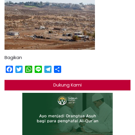
Bagikan
Facebook
Twitter
WhatsApp
Line
Telegram
Share
Dukung Kami