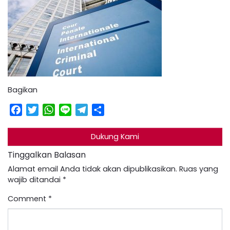
Bagikan
Facebook
Twitter
WhatsApp
Line
Telegram
Share
Dukung Kami
Tinggalkan Balasan
Alamat email Anda tidak akan dipublikasikan.
Ruas yang
wajib ditandai
*
Comment
*