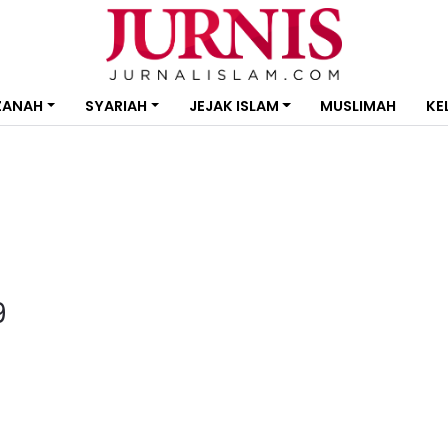
ZANAH
SYARIAH
JEJAK ISLAM
MUSLIMAH
KE
9