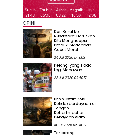
OPINI
Dari Barat ke
Nusantara: Haruskah
Kita Mengadopsi
Produk Peradaban
Cacat Moral
24 Jul 2026 17:13:53
Pelangi yang Tidak
Lagi Menawan
22 Jul 2026 09:40:17
Krisis Listrik: Ironi
Ketidakberdayaan di
Tengah
Keberlimpahan
Kekayaan Alam
14 Jul 2026 08:04:37
Tercoreng