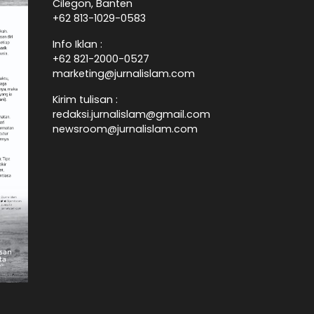
Cilegon, Banten
+62 813-1029-0583
Info Iklan :
+62 821-2000-0527
marketing@jurnalislam.com
Kirim tulisan :
redaksi.jurnalislam@gmail.com
newsroom@jurnalislam.com