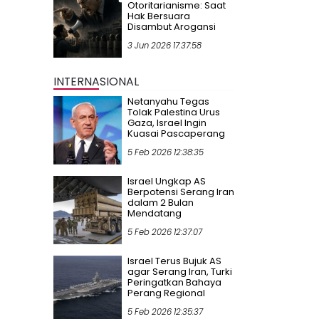
Otoritarianisme: Saat
Hak Bersuara
Disambut Arogansi
3 Jun 2026 17:37:58
INTERNASIONAL
Netanyahu Tegas
Tolak Palestina Urus
Gaza, Israel Ingin
Kuasai Pascaperang
5 Feb 2026 12:38:35
Israel Ungkap AS
Berpotensi Serang Iran
dalam 2 Bulan
Mendatang
5 Feb 2026 12:37:07
Israel Terus Bujuk AS
agar Serang Iran, Turki
Peringatkan Bahaya
Perang Regional
5 Feb 2026 12:35:37