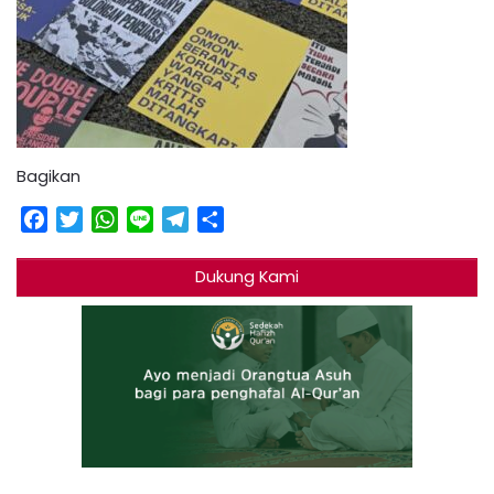
Bagikan
Facebook
Twitter
WhatsApp
Line
Telegram
Share
Dukung Kami