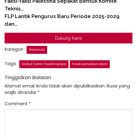
Faksi-faksi Palestina Sepakat Bentuk Komite
Teknis…
FLP Lantik Pengurus Baru Periode 2025-2029
dan…
Dukung Kami
Kategori :
Nasional
Tags :
Hizbut Tahrir Tasikmalaya
tolak kenaikan bbm
Tinggalkan Balasan
Alamat email Anda tidak akan dipublikasikan.
Ruas yang
wajib ditandai
*
Comment
*