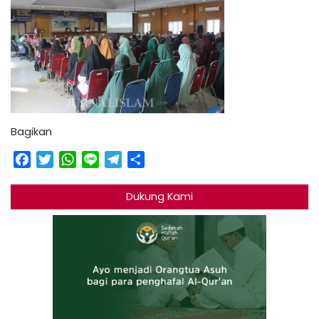
Bagikan
Facebook
Twitter
WhatsApp
Line
Telegram
Share
Dukung Kami