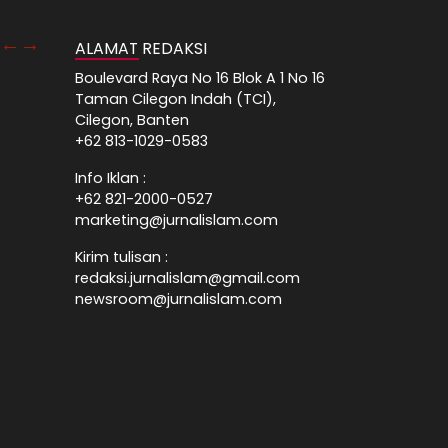
ALAMAT REDAKSI
Boulevard Raya No 16 Blok A 1 No 16
Taman Cilegon Indah (TCI),
Cilegon, Banten
+62 813-1029-0583
Info Iklan :
+62 821-2000-0527
marketing@jurnalislam.com
Kirim tulisan :
redaksi.jurnalislam@gmail.com
newsroom@jurnalislam.com