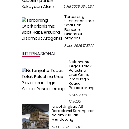
14 Jul 2026 08:04:37
Tercoreng
Otoritarianisme:
Saat Hak
Bersuara
Disambut
Arogansi
3 Jun 2026 17:37:58
INTERNASIONAL
Netanyahu
Tegas Tolak
Palestina
Urus Gaza,
Israel Ingin
Kuasai
Pascaperang
5 Feb 2026
12:38:35
Israel Ungkap AS
Berpotensi Serang Iran
dalam 2 Bulan
Mendatang
5 Feb 2026 12:37:07