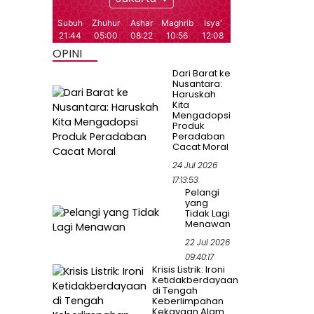
OPINI
Dari Barat ke
Nusantara:
Haruskah
Kita
Mengadopsi
Produk
Peradaban
Cacat Moral
24 Jul 2026
17:13:53
Pelangi
yang
Tidak Lagi
Menawan
22 Jul 2026
09:40:17
Krisis Listrik: Ironi
Ketidakberdayaan
di Tengah
Keberlimpahan
Kekayaan Alam