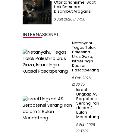
Otoritarianisme: Saat
Hak Bersuara
Disambut Arogansi
3 Jun 2026 17:37:58
INTERNASIONAL
Netanyahu
Tegas Tolak
Palestina
Urus Gaza,
Israel Ingin
Kuasai
Pascaperang
5 Feb 2026
12:38:35
Israel
Ungkap AS
Berpotensi
Serang Iran
dalam 2
Bulan
Mendatang
5 Feb 2026
12:37:07