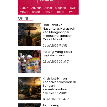
OPINI
Dari Barat ke
Nusantara: Haruskah
Kita Mengadopsi
Produk Peradaban
Cacat Moral
24 Jul 2026 17:13:53
Pelangi yang Tidak
Lagi Menawan
22 Jul 2026 09:40:17
Krisis Listrik: Ironi
Ketidakberdayaan di
Tengah
Keberlimpahan
Kekayaan Alam
14 Jul 2026 08:04:37
Tercoreng