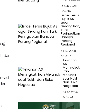
5 Feb 2026
12:37:07
Israel Terus
Bujuk AS
agar
Serang Iran,
Turki
Peringatkan
Bahaya
Perang
ang
Regional
5 Feb 2026
l, dan
12:35:37
Tekanan
AS
Meningkat,
Iran
Melunak
erasi
soal Nuklir
dan Buka
dari
Negosiasi
5 Feb 2026
12:33:24
tu