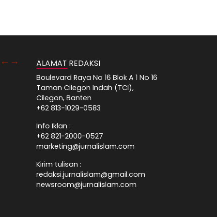
ALAMAT REDAKSI
Boulevard Raya No 16 Blok A 1 No 16
Taman Cilegon Indah (TCI),
Cilegon, Banten
+62 813-1029-0583
Info Iklan :
+62 821-2000-0527
marketing@jurnalislam.com
Kirim tulisan :
redaksi.jurnalislam@gmail.com
newsroom@jurnalislam.com