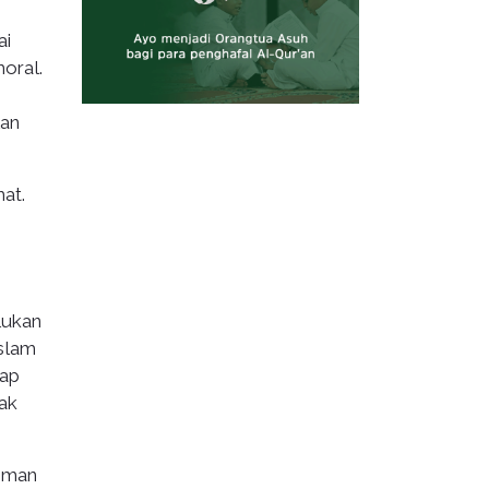
ai
oral.
lan
at.
lukan
slam
iap
jak
siman