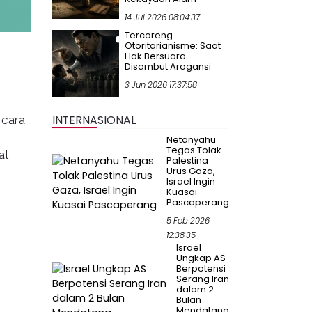
14 Jul 2026 08:04:37
Tercoreng
Otoritarianisme: Saat
Hak Bersuara
Disambut Arogansi
3 Jun 2026 17:37:58
INTERNASIONAL
 cara
Netanyahu
Tegas Tolak
al
Palestina
Urus Gaza,
Israel Ingin
Kuasai
Pascaperang
5 Feb 2026
12:38:35
Israel
Ungkap AS
Berpotensi
Serang Iran
dalam 2
Bulan
Mendatang