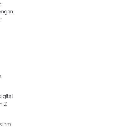
r
Dengan
r
,
igital
n Z
Islam