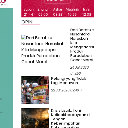
OPINI
Dari Barat ke
Nusantara:
Haruskah
Kita
Mengadopsi
Produk
Peradaban
Cacat Moral
24 Jul 2026
17:13:53
Pelangi yang Tidak
Lagi Menawan
22 Jul 2026 09:40:17
Krisis Listrik: Ironi
Ketidakberdayaan di
Tengah
Keberlimpahan
Kekayaan Alam