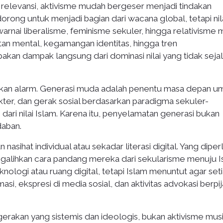
an relevansi, aktivisme mudah bergeser menjadi tindakan
dorong untuk menjadi bagian dari wacana global, tetapi nil
rnai liberalisme, feminisme sekuler, hingga relativisme m
n mental, kegamangan identitas, hingga tren
an dampak langsung dari dominasi nilai yang tidak seja
pakan alarm. Generasi muda adalah penentu masa depan um
kter, dan gerak sosial berdasarkan paradigma sekuler-
 dari nilai Islam. Karena itu, penyelamatan generasi bukan
daban.
sihat individual atau sekadar literasi digital. Yang diper
ngalihkan cara pandang mereka dari sekularisme menuju I
nologi atau ruang digital, tetapi Islam menuntut agar set
si, ekspresi di media sosial, dan aktivitas advokasi berpi
gerakan yang sistemis dan ideologis, bukan aktivisme mu