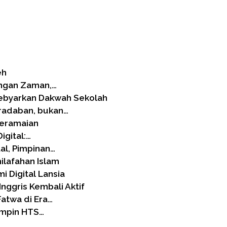
eh
angan Zaman,…
ebyarkan Dakwah Sekolah
radaban, bukan…
 Keramaian
igital:…
al, Pimpinan…
ilafahan Islam
 Digital Lansia
Inggris Kembali Aktif
Fatwa di Era…
impin HTS…