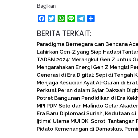
Bagikan
Facebook
Twitter
WhatsApp
Line
Telegram
Share
BERITA TERKAIT:
Paradigma Bernegara dan Bencana Ac
Lahirkan Gen-Z yang Siap Hadapi Tant
TADSN 2024: Merangkul Gen Z untuk G
Mengarahakan Energi Gen Z Mengisi Pe
Generasi di Era Digital: Sepi di Tengah
Menjaga Kesucian Ayat Al-Quran di Era D
Perkuat Peran dalam Syiar Dakwah Digit
Potret Bangunan Pendidikan di Era Kekh
MPI PDM Solo dan Mafindo Gelar Akademi
Era Baru Diplomasi Suriah, Kedutaan di 
Ijtima’ Ulama MUI DKI Soroti Tantangan 
Pidato Kemenangan di Damaskus, Pem