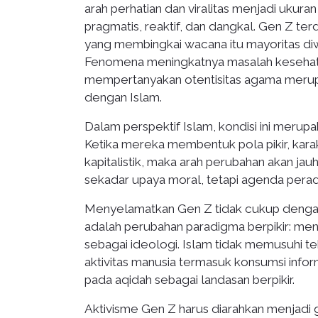
arah perhatian dan viralitas menjadi ukur
pragmatis, reaktif, dan dangkal. Gen Z ter
yang membingkai wacana itu mayoritas diwa
Fenomena meningkatnya masalah kesehata
mempertanyakan otentisitas agama merupak
dengan Islam.
Dalam perspektif Islam, kondisi ini meru
Ketika mereka membentuk pola pikir, kara
kapitalistik, maka arah perubahan akan jauh
sekadar upaya moral, tetapi agenda pera
Menyelamatkan Gen Z tidak cukup dengan na
adalah perubahan paradigma berpikir: me
sebagai ideologi. Islam tidak memusuhi tek
aktivitas manusia termasuk konsumsi informa
pada aqidah sebagai landasan berpikir.
Aktivisme Gen Z harus diarahkan menjadi 