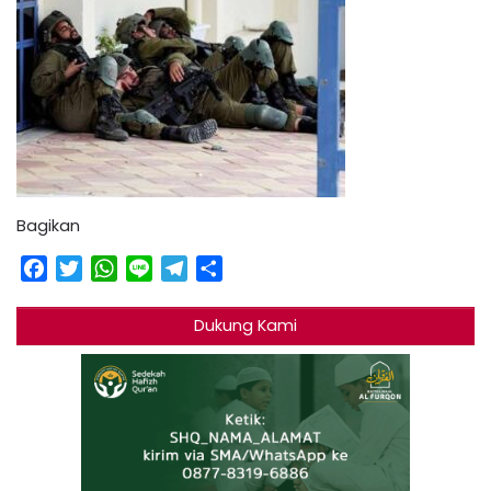
Bagikan
Facebook
Twitter
WhatsApp
Line
Telegram
Share
Dukung Kami