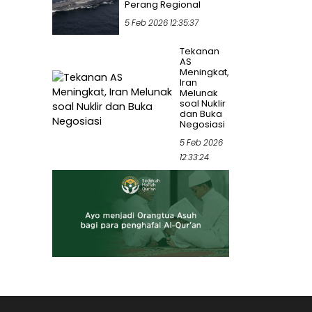
Perang Regional
5 Feb 2026 12:35:37
Tekanan
AS
Meningkat,
Iran
Melunak
soal Nuklir
dan Buka
Negosiasi
5 Feb 2026
12:33:24