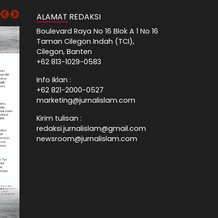
ALAMAT REDAKSI
Boulevard Raya No 16 Blok A 1 No 16
Taman Cilegon Indah (TCI),
Cilegon, Banten
+62 813-1029-0583
Info Iklan :
+62 821-2000-0527
marketing@jurnalislam.com
Kirim tulisan :
redaksi.jurnalislam@gmail.com
newsroom@jurnalislam.com