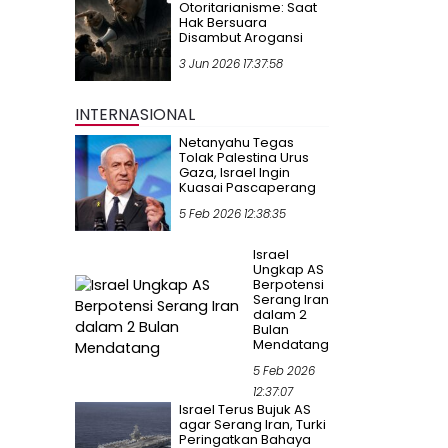
Otoritarianisme: Saat
Hak Bersuara
Disambut Arogansi
3 Jun 2026 17:37:58
INTERNASIONAL
Netanyahu Tegas
Tolak Palestina Urus
Gaza, Israel Ingin
Kuasai Pascaperang
5 Feb 2026 12:38:35
Israel
Ungkap AS
Berpotensi
Serang Iran
dalam 2
Bulan
Mendatang
5 Feb 2026
12:37:07
Israel Terus Bujuk AS
agar Serang Iran, Turki
Peringatkan Bahaya