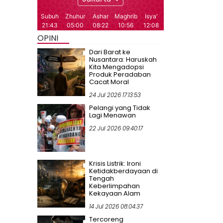
OPINI
Dari Barat ke
Nusantara: Haruskah
Kita Mengadopsi
Produk Peradaban
Cacat Moral
24 Jul 2026 17:13:53
Pelangi yang Tidak
Lagi Menawan
22 Jul 2026 09:40:17
Krisis Listrik: Ironi
Ketidakberdayaan di
Tengah
Keberlimpahan
Kekayaan Alam
14 Jul 2026 08:04:37
Tercoreng