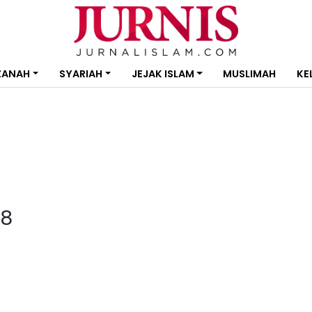
ZANAH
SYARIAH
JEJAK ISLAM
MUSLIMAH
KE
8