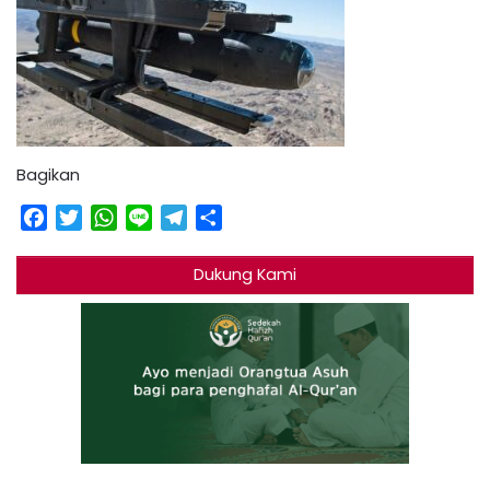
Bagikan
Facebook
Twitter
WhatsApp
Line
Telegram
Share
Dukung Kami