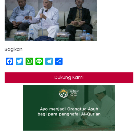
Bagikan
Facebook
Twitter
WhatsApp
Line
Telegram
Share
Dukung Kami