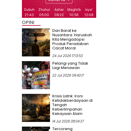
OPINI
Dari Barat ke
Nusantara: Haruskah
Kita Mengadopsi
Produk Peradaban
Cacat Moral
24 Jul 2026 17:13:53
Pelangi yang Tidak
Lagi Menawan
22 Jul 2026 09:40:17
Krisis Listrik: Ironi
Ketidakberdayaan di
Tengah
Keberlimpahan
Kekayaan Alam
14 Jul 2026 08:04:37
Tercoreng