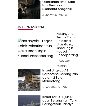
Otoritarianisme: Saat
Hak Bersuara
Disambut Arogansi
3 Jun 2026 17:37:58
INTERNASIONAL
Netanyahu
Tegas Tolak
Palestina
Urus Gaza,
Israel Ingin
Kuasai
Pascaperang
5 Feb 2026
12:38:35
Israel Ungkap AS
Berpotensi Serang Iran
dalam 2 Bulan
Mendatang
5 Feb 2026 12:37:07
Israel Terus Bujuk AS
agar Serang Iran, Turki
Peringatkan Bahaya