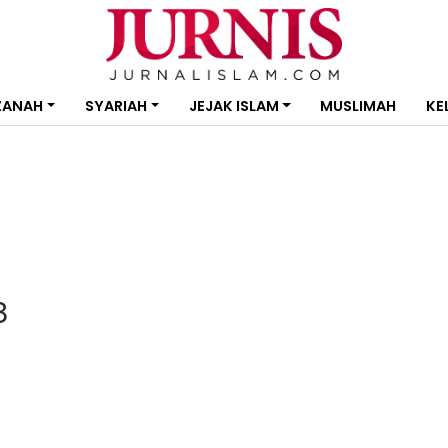
ZANAH
SYARIAH
JEJAK ISLAM
MUSLIMAH
KE
8