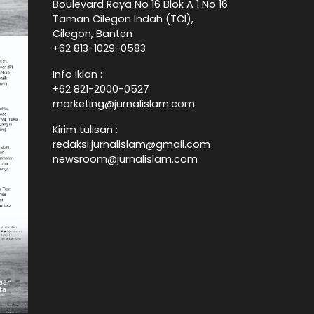
Boulevard Raya No 16 Blok A 1 No 16
Taman Cilegon Indah (TCI),
Cilegon, Banten
+62 813-1029-0583
Info Iklan :
+62 821-2000-0527
marketing@jurnalislam.com
Kirim tulisan :
redaksi.jurnalislam@gmail.com
newsroom@jurnalislam.com