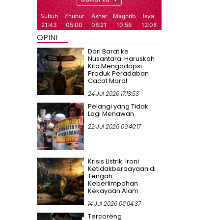
OPINI
Dari Barat ke
Nusantara: Haruskah
Kita Mengadopsi
Produk Peradaban
Cacat Moral
24 Jul 2026 17:13:53
Pelangi yang Tidak
Lagi Menawan
22 Jul 2026 09:40:17
Krisis Listrik: Ironi
Ketidakberdayaan di
Tengah
Keberlimpahan
Kekayaan Alam
14 Jul 2026 08:04:37
Tercoreng