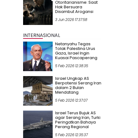
Otoritarianisme: Saat
Hak Bersuara
Disambut Arogansi
3 Jun 2026 17:37:58
INTERNASIONAL
Netanyahu Tegas
Tolak Palestina Urus
Gaza, Israel Ingin
Kuasai Pascaperang
5 Feb 2026 12:38:35
Israel Ungkap AS
Berpotensi Serang Iran
dalam 2 Bulan
Mendatang
5 Feb 2026 12:37:07
Israel Terus Bujuk AS
agar Serang Iran, Turki
Peringatkan Bahaya
Perang Regional
5 Feb 2026 12:35:37