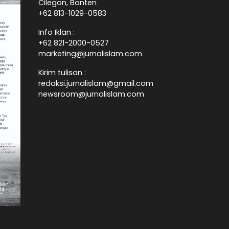
Cilegon, Banten
+62 813-1029-0583
Info Iklan :
+62 821-2000-0527
marketing@jurnalislam.com
Kirim tulisan :
redaksi.jurnalislam@gmail.com
newsroom@jurnalislam.com