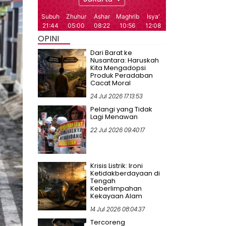
OPINI
Dari Barat ke
Nusantara: Haruskah
Kita Mengadopsi
Produk Peradaban
Cacat Moral
24 Jul 2026 17:13:53
Pelangi yang Tidak
Lagi Menawan
22 Jul 2026 09:40:17
Krisis Listrik: Ironi
Ketidakberdayaan di
Tengah
Keberlimpahan
Kekayaan Alam
14 Jul 2026 08:04:37
Tercoreng