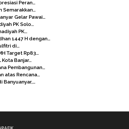
resiasi Peran…
ah Semarakkan…
nyar Gelar Pawai…
yah PK Solo…
madiyah PK…
dhan 1447 H dengan…
fitri di…
MH Target Rp83…
 Kota Banjar…
cana Pembangunan…
n atas Rencana…
i Banyuanyar,…
GRAFIK