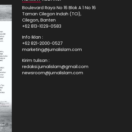
Boulevard Raya No 16 Blok A 1 No 16
Taman Cilegon Indah (TCI),
Cilegon, Banten
+62 813-1029-0583
Info Iklan :
+62 821-2000-0527
marketing@jurnalislam.com
Kirim tulisan :
redaksi.jurnalislam@gmail.com
newsroom@jurnalislam.com