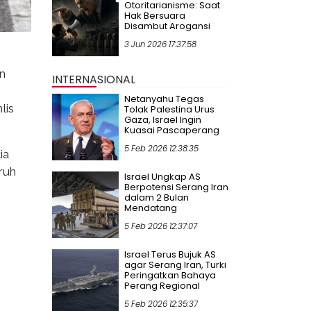
Otoritarianisme: Saat
Hak Bersuara
Disambut Arogansi
3 Jun 2026 17:37:58
n
INTERNASIONAL
Netanyahu Tegas
lis
Tolak Palestina Urus
Gaza, Israel Ingin
Kuasai Pascaperang
5 Feb 2026 12:38:35
ia
ruh
Israel Ungkap AS
Berpotensi Serang Iran
dalam 2 Bulan
Mendatang
5 Feb 2026 12:37:07
Israel Terus Bujuk AS
agar Serang Iran, Turki
Peringatkan Bahaya
Perang Regional
5 Feb 2026 12:35:37