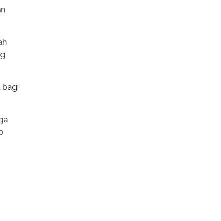
an
ah
ng
 bagi
ga
p