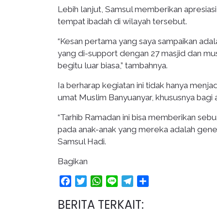
Lebih lanjut, Samsul memberikan apresiasi ti
tempat ibadah di wilayah tersebut.
“Kesan pertama yang saya sampaikan adala
yang di-support dengan 27 masjid dan mu
begitu luar biasa,” tambahnya.
Ia berharap kegiatan ini tidak hanya men
umat Muslim Banyuanyar, khususnya bagi 
“Tarhib Ramadan ini bisa memberikan sebu
pada anak-anak yang mereka adalah generasi
Samsul Hadi.
Bagikan
Facebook
Twitter
WhatsApp
Line
Telegram
Share
BERITA TERKAIT: