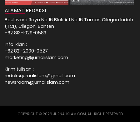
ALAMAT REDAKSI
Boulevard Raya No 16 Blok A 1 No 16 Taman Cilegon Indah
(TCI), Cilegon, Banten
+62 813-1029-0583
Info Iklan :
+62 821-2000-0527
marketing@jurnalislam.com
Kirim tulisan :
redaksi.jurnalislam@gmail.com
newsroom@jurnalislam.com
COPYRIGHT © 2026 JURNALISLAM.COM, ALL RIGHT RESERVED