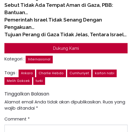
Sebut Tidak Ada Tempat Aman di Gaza, PBB:
Bantuan…
Pemerintah Israel Tidak Senang Dengan
Pengakuan…
Tujuan Perang di Gaza Tidak Jelas, Tentara Israel…
Dukung Kami
Kategori :
Internasional
Tags :
Ankara
Charlie Hebdo
Cumhuriyet
karton nabi
Melih Gokcek
turki
Tinggalkan Balasan
Alamat email Anda tidak akan dipublikasikan.
Ruas yang
wajib ditandai
*
Comment
*