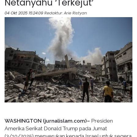
Netanyahu ‘Terkejut’
04 Okt 2025 15:24:09
Redaktur
: Arie Ristyan
WASHINGTON (jurnalislam.com)–
Presiden
Amerika Serikat Donald Trump pada Jumat
(3/10/2025) menyerukan kepada Israel untuk segera