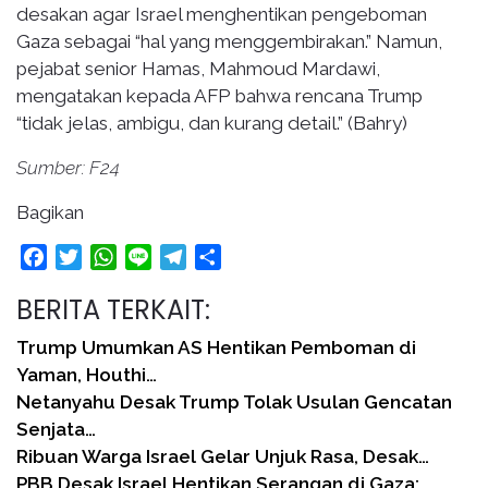
desakan agar Israel menghentikan pengeboman
Gaza sebagai “hal yang menggembirakan.” Namun,
pejabat senior Hamas, Mahmoud Mardawi,
mengatakan kepada AFP bahwa rencana Trump
“tidak jelas, ambigu, dan kurang detail.” (Bahry)
Sumber: F24
Bagikan
Facebook
Twitter
WhatsApp
Line
Telegram
Share
BERITA TERKAIT:
Trump Umumkan AS Hentikan Pemboman di
Yaman, Houthi…
Netanyahu Desak Trump Tolak Usulan Gencatan
Senjata…
Ribuan Warga Israel Gelar Unjuk Rasa, Desak…
PBB Desak Israel Hentikan Serangan di Gaza: