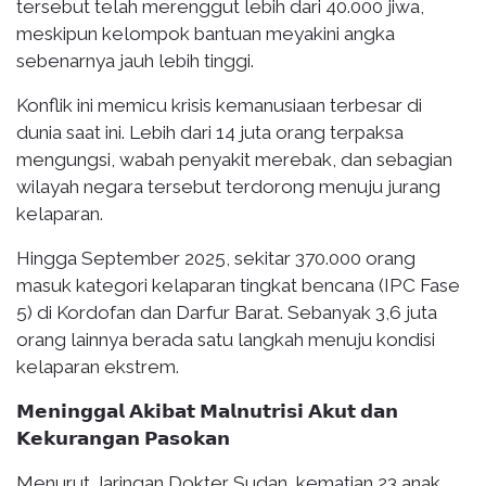
tersebut telah merenggut lebih dari 40.000 jiwa,
meskipun kelompok bantuan meyakini angka
sebenarnya jauh lebih tinggi.
Konflik ini memicu krisis kemanusiaan terbesar di
dunia saat ini. Lebih dari 14 juta orang terpaksa
mengungsi, wabah penyakit merebak, dan sebagian
wilayah negara tersebut terdorong menuju jurang
kelaparan.
Hingga September 2025, sekitar 370.000 orang
masuk kategori kelaparan tingkat bencana (IPC Fase
5) di Kordofan dan Darfur Barat. Sebanyak 3,6 juta
orang lainnya berada satu langkah menuju kondisi
kelaparan ekstrem.
𝗠𝗲𝗻𝗶𝗻𝗴𝗴𝗮𝗹 𝗔𝗸𝗶𝗯𝗮𝘁 𝗠𝗮𝗹𝗻𝘂𝘁𝗿𝗶𝘀𝗶 𝗔𝗸𝘂𝘁 𝗱𝗮𝗻
𝗞𝗲𝗸𝘂𝗿𝗮𝗻𝗴𝗮𝗻 𝗣𝗮𝘀𝗼𝗸𝗮𝗻
Menurut Jaringan Dokter Sudan, kematian 23 anak