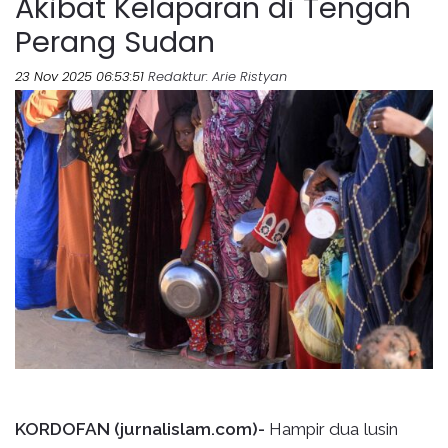
Akibat Kelaparan di Tengah
Perang Sudan
23 Nov 2025 06:53:51
Redaktur
: Arie Ristyan
KORDOFAN (jurnalislam.com)-
Hampir dua lusin