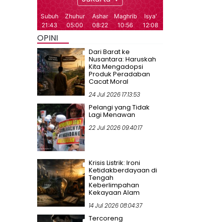
OPINI
Dari Barat ke
Nusantara: Haruskah
Kita Mengadopsi
Produk Peradaban
Cacat Moral
24 Jul 2026 17:13:53
Pelangi yang Tidak
Lagi Menawan
22 Jul 2026 09:40:17
Krisis Listrik: Ironi
Ketidakberdayaan di
Tengah
Keberlimpahan
Kekayaan Alam
14 Jul 2026 08:04:37
Tercoreng