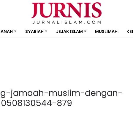
ZANAH
SYARIAH
JEJAK ISLAM
MUSLIMAH
KE
rang-jamaah-muslim-dengan-
10508130544-879