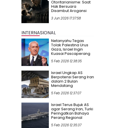
Otoritarianisme: Saat
Hak Bersuara
Disambut Arogansi
3 Jun 2026 17:37:58
INTERNASIONAL
Netanyahu Tegas
Tolak Palestina Urus
Gaza, Israel Ingin
Kuasai Pascaperang
5 Feb 2026 12:38:35
Israel Ungkap AS
Berpotensi Serang Iran
dalam 2 Bulan
Mendatang
5 Feb 2026 12:37:07
Israel Terus Bujuk AS
agar Serang Iran, Turki
Peringatkan Bahaya
Perang Regional
5 Feb 2026 12:35:37