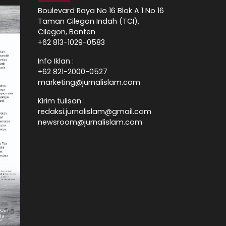
Boulevard Raya No 16 Blok A 1 No 16
Taman Cilegon Indah (TCI),
Cilegon, Banten
+62 813-1029-0583
Info Iklan :
+62 821-2000-0527
marketing@jurnalislam.com
Kirim tulisan :
redaksi.jurnalislam@gmail.com
newsroom@jurnalislam.com