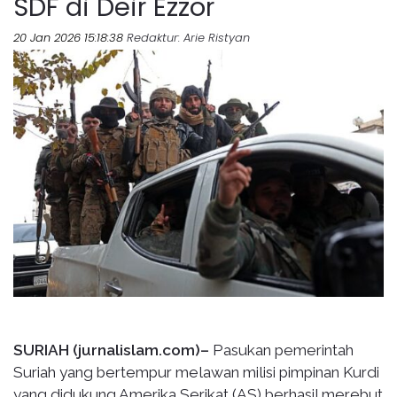
SDF di Deir Ezzor
20 Jan 2026 15:18:38
Redaktur
: Arie Ristyan
SURIAH (jurnalislam.com)–
Pasukan pemerintah
Suriah yang bertempur melawan milisi pimpinan Kurdi
yang didukung Amerika Serikat (AS) berhasil merebut