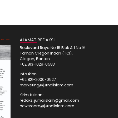
ALAMAT REDAKSI
Boulevard Raya No 16 Blok A 1 No 16
Taman Cilegon Indah (TCI),
Cilegon, Banten
+62 813-1029-0583
Info Iklan :
+62 821-2000-0527
marketing@jurnalislam.com
Kirim tulisan :
redaksi.jurnalislam@gmail.com
newsroom@jurnalislam.com