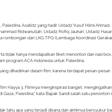
, Palestina. Asatidz yang hadir Ustadz Yusuf Hilmi Ahmad,
hammad Ridwanullah, Ustadz Rofiq Jauhari, Ustadz Hasa
ula rombongan dari LKG TPQ (Lembaga Koordinasi Geraka
ta tidak hanya mendapatkan tiket menonton dan nasi box,
alam program ACA Indonesia untuk Palestina.
ang dihadirkan dalam film, karena terdapat pesan-pesan
ilm Hayya 3. Filmnya menginspirasi banget, mengingatkan 
 Gaza, Palestina,” kata Bapak Sandi salah satu penonton 
tidak tahu apa yang terjadi disana,dan akhirnya bersyukur b