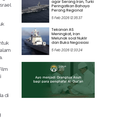
agar Serang Iran, Turki
srael
Peringatkan Bahaya
Perang Regional
5 Feb 2026 12:35:37
uk
Tekanan AS
Meningkat, Iran
Melunak soal Nuklir
dan Buka Negosiasi
untuk
malam
5 Feb 2026 12:33:24
a.
Film
i
a di
g