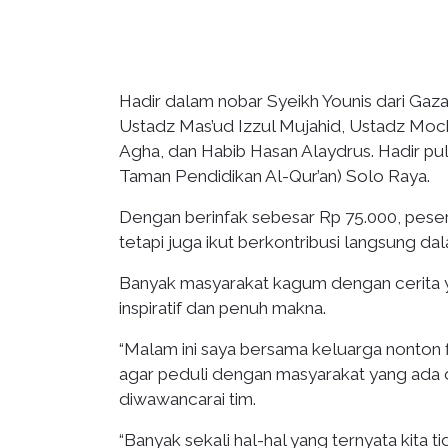
Hadir dalam nobar Syeikh Younis dari Gaza
Ustadz Mas’ud Izzul Mujahid, Ustadz Moc
Agha, dan Habib Hasan Alaydrus. Hadir p
Taman Pendidikan Al-Qur’an) Solo Raya.
Dengan berinfak sebesar Rp 75.000, peser
tetapi juga ikut berkontribusi langsung d
Banyak masyarakat kagum dengan cerita y
inspiratif dan penuh makna.
“Malam ini saya bersama keluarga nonton f
agar peduli dengan masyarakat yang ada di
diwawancarai tim.
“Banyak sekali hal-hal yang ternyata kita 