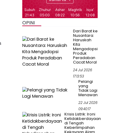
OPINI
Dari Barat ke
Nusantara:
Haruskah
a
Kita
Mengadopsi
Produk
Peradaban
Cacat Moral
24 Jul 2026
17:13:53
Pelangi
yang
Tidak Lagi
Menawan
22 Jul 2026
09:40:17
Krisis Listrik: Ironi
Ketidakberdayaan
di Tengah
Keberlimpahan
Kekayaan Alam