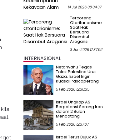
14 Jul 2026 08:04:37
Tercoreng
Otoritarianisme:
Saat Hak
Bersuara
Disambut
n
Arogansi
n
3 Jun 2026 17:37:58
INTERNASIONAL
Netanyahu Tegas
Tolak Palestina Urus
Gaza, Israel Ingin
Kuasai Pascaperang
5 Feb 2026 12:38:35
Israel Ungkap AS
Berpotensi Serang Iran
kita
dalam 2 Bulan
Mendatang
saat
5 Feb 2026 12:37:07
Israel Terus Bujuk AS
anget