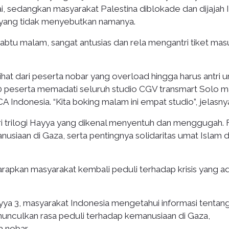
i, sedangkan masyarakat Palestina diblokade dan dijajah I
 yang tidak menyebutkan namanya.
abtu malam, sangat antusias dan rela mengantri tiket mas
lihat dari peserta nobar yang overload hingga harus antri 
 600 peserta memadati seluruh studio CGV transmart Solo 
A Indonesia. “Kita boking malam ini empat studio”, jelasny
i trilogi Hayya yang dikenal menyentuh dan menggugah. 
usiaan di Gaza, serta pentingnya solidaritas umat Islam d
arapkan masyarakat kembali peduli terhadap krisis yang ad
ya 3, masyarakat Indonesia mengetahui informasi tentan
memunculkan rasa peduli terhadap kemanusiaan di Gaza,
a nobar.