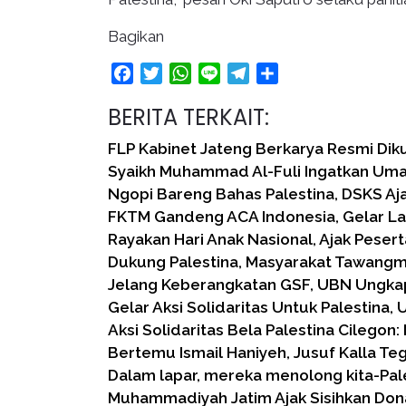
Bagikan
Facebook
Twitter
WhatsApp
Line
Telegram
Share
BERITA TERKAIT:
FLP Kabinet Jateng Berkarya Resmi Di
Syaikh Muhammad Al-Fuli Ingatkan Um
Ngopi Bareng Bahas Palestina, DSKS Aj
FKTM Gandeng ACA Indonesia, Gelar Lag
Rayakan Hari Anak Nasional, Ajak Pesert
Dukung Palestina, Masyarakat Tawangm
Jelang Keberangkatan GSF, UBN Ungkap
Gelar Aksi Solidaritas Untuk Palestina,
Aksi Solidaritas Bela Palestina Cilegon
Bertemu Ismail Haniyeh, Jusuf Kalla Te
Dalam lapar, mereka menolong kita-Pal
Muhammadiyah Jatim Ajak Sisihkan Dona