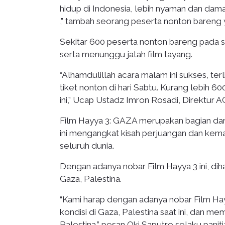
hidup di Indonesia, lebih nyaman dan dama
,” tambah seorang peserta nonton bareng
Sekitar 600 peserta nonton bareng pada s
serta menunggu jatah film tayang.
“Alhamdulillah acara malam ini sukses, ter
tiket nonton di hari Sabtu. Kurang lebih
ini,” Ucap Ustadz Imron Rosadi, Direktur AC
Film Hayya 3: GAZA merupakan bagian dar
ini mengangkat kisah perjuangan dan keman
seluruh dunia.
Dengan adanya nobar Film Hayya 3 ini, dih
Gaza, Palestina.
“Kami harap dengan adanya nobar Film Hay
kondisi di Gaza, Palestina saat ini, dan 
Palestina,” pesan Oki Saputro selaku paniti