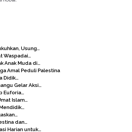
kukuhkan, Usung…
at Waspadai…
ak Anak Muda di…
a Amal Peduli Palestina
a Didik…
angu Gelar Aksi…
 Euforia…
 Umat Islam…
: Mendidik…
gaskan…
estina dan…
si Harian untuk…