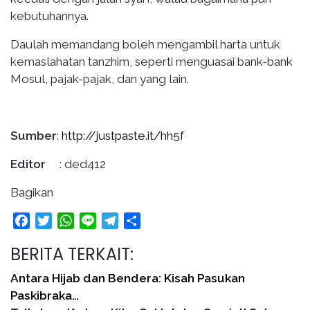
kebutuhannya.
Daulah memandang boleh mengambil harta untuk
kemaslahatan tanzhim, seperti menguasai bank-bank
Mosul, pajak-pajak, dan yang lain.
Sumber
:
http://justpaste.it/hh5f
Editor
: ded412
Bagikan
Facebook
Twitter
WhatsApp
Line
Telegram
Share
BERITA TERKAIT:
Antara Hijab dan Bendera: Kisah Pasukan
Paskibraka…