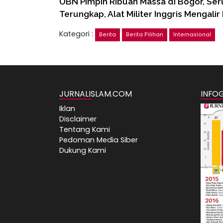
UBN Pimpin Ribuan Massa di Bogor, Se
Terungkap, Alat Militer Inggris Mengalir
Kategori :
Berita
Berita Pilihan
Internasional
JURNALISLAM.COM
INFO
Iklan
Disclaimer
Tentang Kami
Pedoman Media Siber
Dukung Kami