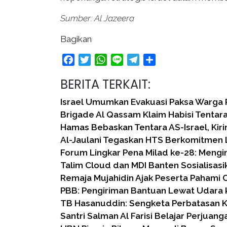
Sumber: Al Jazeera
Bagikan
Facebook
Twitter
WhatsApp
Line
Telegram
Share
BERITA TERKAIT:
Israel Umumkan Evakuasi Paksa Warga P
Brigade Al Qassam Klaim Habisi Tentara
Hamas Bebaskan Tentara AS-Israel, Kiri
Al-Jaulani Tegaskan HTS Berkomitmen 
Forum Lingkar Pena Milad ke-28: Mengin
Talim Cloud dan MDI Banten Sosialisas
Remaja Mujahidin Ajak Peserta Pahami 
PBB: Pengiriman Bantuan Lewat Udara 
TB Hasanuddin: Sengketa Perbatasan 
Santri Salman Al Farisi Belajar Perjuan