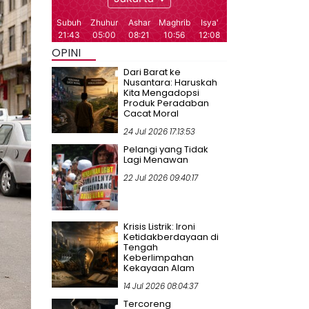
OPINI
Dari Barat ke
Nusantara: Haruskah
Kita Mengadopsi
Produk Peradaban
Cacat Moral
24 Jul 2026 17:13:53
Pelangi yang Tidak
Lagi Menawan
22 Jul 2026 09:40:17
Krisis Listrik: Ironi
Ketidakberdayaan di
Tengah
Keberlimpahan
Kekayaan Alam
14 Jul 2026 08:04:37
Tercoreng