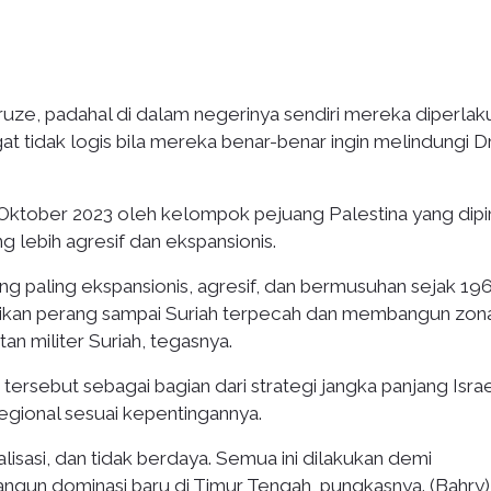
uze, padahal di dalam negerinya sendiri mereka diperlak
at tidak logis bila mereka benar-benar ingin melindungi 
Oktober 2023 oleh kelompok pejuang Palestina yang dip
 lebih agresif dan ekspansionis.
 yang paling ekspansionis, agresif, dan bermusuhan sejak 196
ikan perang sampai Suriah terpecah dan membangun zon
an militer Suriah, tegasnya.
ersebut sebagai bagian dari strategi jangka panjang Isra
egional sesuai kepentingannya.
alisasi, dan tidak berdaya. Semua ini dilakukan demi
ngun dominasi baru di Timur Tengah, pungkasnya. (Bahry)