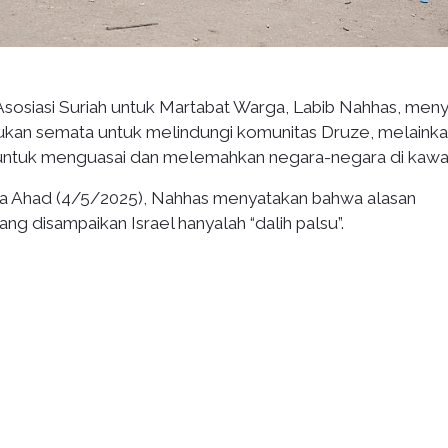
Asosiasi Suriah untuk Martabat Warga, Labib Nahhas, men
 bukan semata untuk melindungi komunitas Druze, melaink
el untuk menguasai dan melemahkan negara-negara di kawa
a Ahad (4/5/2025), Nahhas menyatakan bahwa alasan
g disampaikan Israel hanyalah “dalih palsu”.