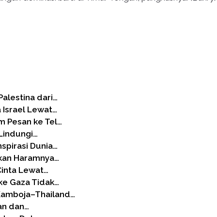
alestina dari…
 Israel Lewat…
m Pesan ke Tel…
Lindungi…
spirasi Dunia…
ikan Haramnya…
Cinta Lewat…
ke Gaza Tidak…
Kamboja–Thailand…
gan dan…