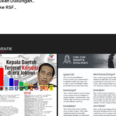
rukan Dukungan…
 ke RSF…
GRAFIK