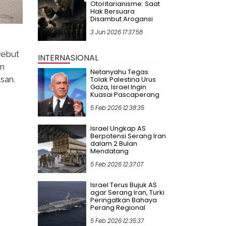
Otoritarianisme: Saat
Hak Bersuara
Disambut Arogansi
3 Jun 2026 17:37:58
yebut
INTERNASIONAL
an
Netanyahu Tegas
san.
Tolak Palestina Urus
Gaza, Israel Ingin
Kuasai Pascaperang
5 Feb 2026 12:38:35
Israel Ungkap AS
Berpotensi Serang Iran
dalam 2 Bulan
Mendatang
5 Feb 2026 12:37:07
Israel Terus Bujuk AS
agar Serang Iran, Turki
Peringatkan Bahaya
Perang Regional
5 Feb 2026 12:35:37