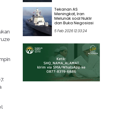
Tekanan AS
Meningkat, Iran
Melunak soal Nuklir
dan Buka Negosiasi
5 Feb 2026 12:33:24
ukan
Druze
impin
7.
a
el