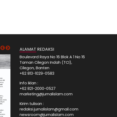
ALAMAT REDAKSI
Boulevard Raya No 16 Blok A 1 No 16
Taman Cilegon Indah (TCI),
Cilegon, Banten
+62 813-1029-0583
Info Iklan :
+62 821-2000-0527
marketing@jurnalislam.com
Kirim tulisan :
redaksi.jurnalislam@gmail.com
newsroom@jurnalislam.com