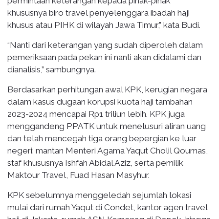
permintaan keterangan kepada pihak-pihak
khususnya biro travel penyelenggara ibadah haji
khusus atau PIHK di wilayah Jawa Timur,” kata Budi.
“Nanti dari keterangan yang sudah diperoleh dalam
pemeriksaan pada pekan ini nanti akan didalami dan
dianalisis,” sambungnya.
Berdasarkan perhitungan awal KPK, kerugian negara
dalam kasus dugaan korupsi kuota haji tambahan
2023-2024 mencapai Rp1 triliun lebih. KPK juga
menggandeng PPATK untuk menelusuri aliran uang
dan telah mencegah tiga orang bepergian ke luar
negeri: mantan Menteri Agama Yaqut Cholil Qoumas,
staf khususnya Ishfah Abidal Aziz, serta pemilik
Maktour Travel, Fuad Hasan Masyhur.
KPK sebelumnya menggeledah sejumlah lokasi
mulai dari rumah Yaqut di Condet, kantor agen travel