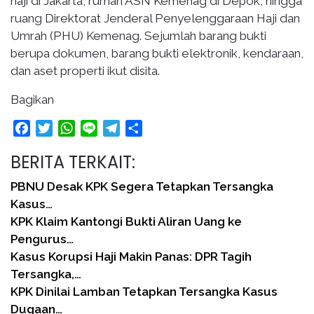
haji di Jakarta, rumah ASN Kemenag di Depok, hingga
ruang Direktorat Jenderal Penyelenggaraan Haji dan
Umrah (PHU) Kemenag. Sejumlah barang bukti
berupa dokumen, barang bukti elektronik, kendaraan,
dan aset properti ikut disita.
Bagikan
Facebook
Twitter
WhatsApp
Line
Telegram
Share
BERITA TERKAIT:
PBNU Desak KPK Segera Tetapkan Tersangka
Kasus…
KPK Klaim Kantongi Bukti Aliran Uang ke
Pengurus…
Kasus Korupsi Haji Makin Panas: DPR Tagih
Tersangka,…
KPK Dinilai Lamban Tetapkan Tersangka Kasus
Dugaan…