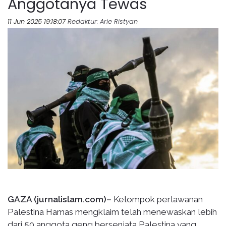
Anggotanya Tewas
11 Jun 2025 19:18:07
Redaktur
: Arie Ristyan
GAZA (jurnalislam.com)–
Kelompok perlawanan
Palestina Hamas mengklaim telah menewaskan lebih
dari 50 anggota geng bersenjata Palestina yang