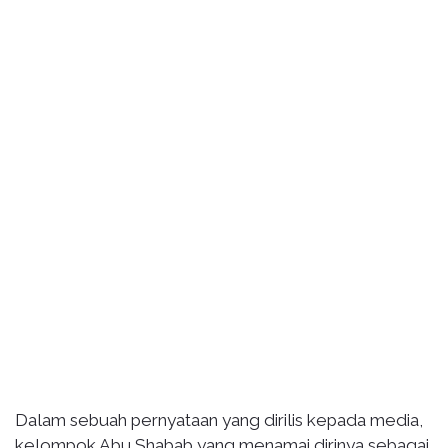
Dalam sebuah pernyataan yang dirilis kepada media,
kelompok Abu Shabab yang menamai dirinya sebagai