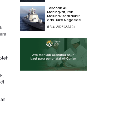
Tekanan AS
Meningkat, Iran
Melunak soal Nuklir
dan Buka Negosiasi
ik
5 Feb 2026 12:33:24
ara
oleh
k,
di
aah