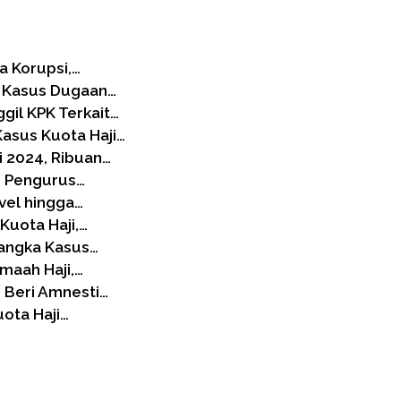
a Korupsi,…
a Kasus Dugaan…
il KPK Terkait…
asus Kuota Haji…
i 2024, Ribuan…
e Pengurus…
avel hingga…
Kuota Haji,…
angka Kasus…
amaah Haji,…
n Beri Amnesti…
uota Haji…