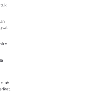
ntuk
kan
gkat
ntre
da
telah
rikat.