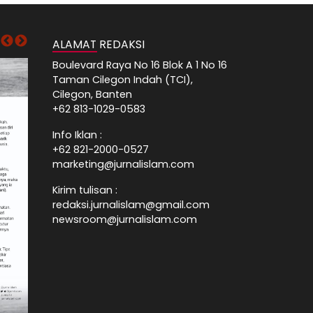
ALAMAT REDAKSI
Boulevard Raya No 16 Blok A 1 No 16
Taman Cilegon Indah (TCI),
Cilegon, Banten
+62 813-1029-0583
Info Iklan :
+62 821-2000-0527
marketing@jurnalislam.com
Kirim tulisan :
redaksi.jurnalislam@gmail.com
newsroom@jurnalislam.com