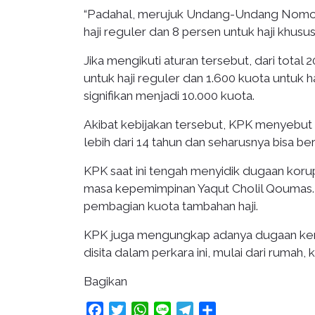
“Padahal, merujuk Undang-Undang Nomor 
haji reguler dan 8 persen untuk haji khusus,
Jika mengikuti aturan tersebut, dari total
untuk haji reguler dan 1.600 kuota untuk h
signifikan menjadi 10.000 kuota.
Akibat kebijakan tersebut, KPK menyebut 
lebih dari 14 tahun dan seharusnya bisa be
KPK saat ini tengah menyidik dugaan koru
masa kepemimpinan Yaqut Cholil Qoumas.
pembagian kuota tambahan haji.
KPK juga mengungkap adanya dugaan kerugi
disita dalam perkara ini, mulai dari rumah
Bagikan
Facebook
Twitter
WhatsApp
Line
Telegram
Share