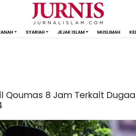
ZANAH
SYARIAH
JEJAK ISLAM
MUSLIMAH
KE
lil Qoumas 8 Jam Terkait Duga
4