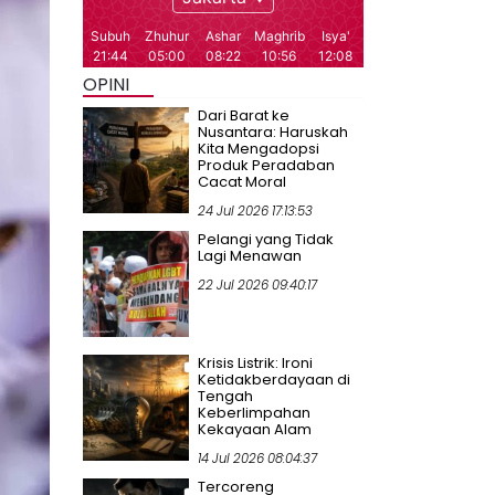
OPINI
Dari Barat ke
Nusantara: Haruskah
Kita Mengadopsi
Produk Peradaban
Cacat Moral
24 Jul 2026 17:13:53
Pelangi yang Tidak
Lagi Menawan
22 Jul 2026 09:40:17
Krisis Listrik: Ironi
Ketidakberdayaan di
Tengah
Keberlimpahan
Kekayaan Alam
14 Jul 2026 08:04:37
Tercoreng