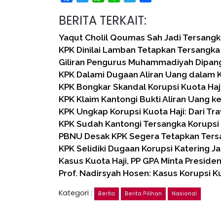
BERITA TERKAIT:
Yaqut Cholil Qoumas Sah Jadi Tersangk
KPK Dinilai Lamban Tetapkan Tersangk
Giliran Pengurus Muhammadiyah Dipangg
KPK Dalami Dugaan Aliran Uang dalam K
KPK Bongkar Skandal Korupsi Kuota Haj
KPK Klaim Kantongi Bukti Aliran Uang k
KPK Ungkap Korupsi Kuota Haji: Dari Tr
KPK Sudah Kantongi Tersangka Korupsi 
PBNU Desak KPK Segera Tetapkan Ters
KPK Selidiki Dugaan Korupsi Katering J
Kasus Kuota Haji, PP GPA Minta Preside
Prof. Nadirsyah Hosen: Kasus Korupsi K
Kategori :
Berita
Berita Pilihan
Nasional