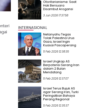
Otoritarianisme: Saat
Hak Bersuara
Disambut Arogansi
3 Jun 2026 17:37:58
nteri
INTERNASIONAL
agai
Netanyahu Tegas
Tolak Palestina Urus
Gaza, Israel Ingin
Kuasai Pascaperang
5 Feb 2026 12:38:35
Israel Ungkap AS
Berpotensi Serang Iran
dalam 2 Bulan
Mendatang
5 Feb 2026 12:37:07
Israel Terus Bujuk AS
agar Serang Iran, Turki
Peringatkan Bahaya
Perang Regional
5 Feb 2026 12:35:37