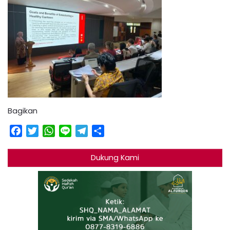
Bagikan
Facebook
Twitter
WhatsApp
Line
Telegram
Share
Dukung Kami