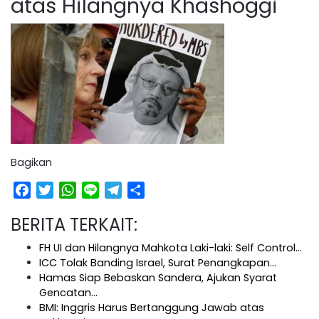
atas Hilangnya Khashoggi
Bagikan
Facebook
Twitter
WhatsApp
Line
Telegram
Share
BERITA TERKAIT:
FH UI dan Hilangnya Mahkota Laki-laki: Self Control…
ICC Tolak Banding Israel, Surat Penangkapan…
Hamas Siap Bebaskan Sandera, Ajukan Syarat
Gencatan…
BMI: Inggris Harus Bertanggung Jawab atas