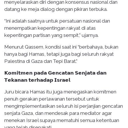
menyelaraskan diri dengan konsensus nasional dan
datang ke meja dialog dengan pikiran terbuka.
“Ini adalah saatnya untuk persatuan nasional dan
menempatkan kepentingan rakyat di atas
kepentingan partisan yang sempit,” ujarnya.
Menurut Qassem, kondisi saat ini “berbahaya, bukan
hanya bagi Hamas, tetapi juga bagi seluruh rakyat
Palestina di Gaza dan Tepi Barat.”
𝗞𝗼𝗺𝗶𝘁𝗺𝗲𝗻 𝗽𝗮𝗱𝗮 𝗚𝗲𝗻𝗰𝗮𝘁𝗮𝗻 𝗦𝗲𝗻𝗷𝗮𝘁𝗮 𝗱𝗮𝗻
𝗧𝗲𝗸𝗮𝗻𝗮𝗻 𝘁𝗲𝗿𝗵𝗮𝗱𝗮𝗽 𝗜𝘀𝗿𝗮𝗲𝗹
Juru bicara Hamas itu juga menegaskan komitmen
penuh gerakan perlawanan tersebut untuk
mengimplementasikan seluruh isi perjanjian gencatan
senjata Gaza, dan mendesak para mediator agar
menekan Israel supaya mematuhi semua ketentuan
yang telah disepakati.