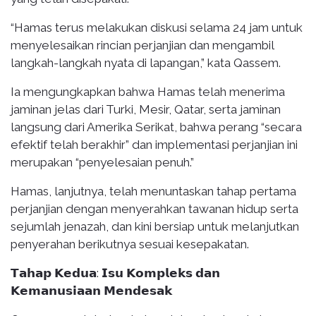
“Hamas terus melakukan diskusi selama 24 jam untuk
menyelesaikan rincian perjanjian dan mengambil
langkah-langkah nyata di lapangan,” kata Qassem.
Ia mengungkapkan bahwa Hamas telah menerima
jaminan jelas dari Turki, Mesir, Qatar, serta jaminan
langsung dari Amerika Serikat, bahwa perang “secara
efektif telah berakhir” dan implementasi perjanjian ini
merupakan “penyelesaian penuh.”
Hamas, lanjutnya, telah menuntaskan tahap pertama
perjanjian dengan menyerahkan tawanan hidup serta
sejumlah jenazah, dan kini bersiap untuk melanjutkan
penyerahan berikutnya sesuai kesepakatan.
𝗧𝗮𝗵𝗮𝗽 𝗞𝗲𝗱𝘂𝗮: 𝗜𝘀𝘂 𝗞𝗼𝗺𝗽𝗹𝗲𝗸𝘀 𝗱𝗮𝗻
𝗞𝗲𝗺𝗮𝗻𝘂𝘀𝗶𝗮𝗮𝗻 𝗠𝗲𝗻𝗱𝗲𝘀𝗮𝗸