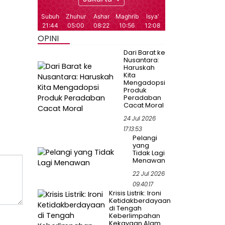
OPINI
Dari Barat ke
Nusantara:
Haruskah
Kita
Mengadopsi
Produk
Peradaban
Cacat Moral
24 Jul 2026
17:13:53
Pelangi
yang
Tidak Lagi
Menawan
22 Jul 2026
09:40:17
Krisis Listrik: Ironi
Ketidakberdayaan
di Tengah
Keberlimpahan
Kekayaan Alam