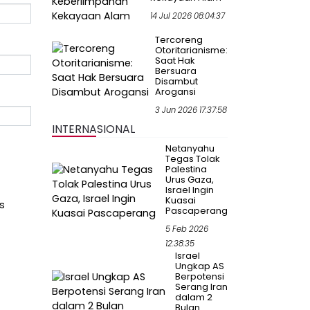
14 Jul 2026 08:04:37
Tercoreng
Otoritarianisme:
Saat Hak
Bersuara
Disambut
Arogansi
3 Jun 2026 17:37:58
INTERNASIONAL
Netanyahu
Tegas Tolak
Palestina
Urus Gaza,
Israel Ingin
Kuasai
s
Pascaperang
5 Feb 2026
12:38:35
Israel
Ungkap AS
Berpotensi
Serang Iran
dalam 2
Bulan