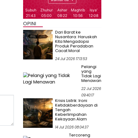
OPINI
Dari Barat ke
Nusantara: Haruskah
Kita Mengadopsi
Produk Peradaban
Cacat Moral
24 Jul 2026 17:13:53
Pelangi
yang
Tidak Lagi
Menawan
22 Jul 2026
09:40:17
Krisis Listrik: Ironi
Ketidakberdayaan di
Tengah
Keberlimpahan
Kekayaan Alam
14 Jul 2026 08:04:37
Tercoreng