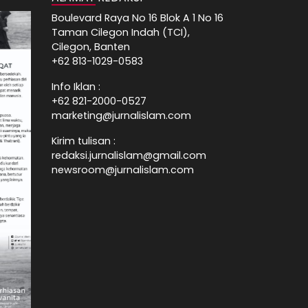
Boulevard Raya No 16 Blok A 1 No 16
Taman Cilegon Indah (TCI),
Cilegon, Banten
+62 813-1029-0583
Info Iklan :
+62 821-2000-0527
marketing@jurnalislam.com
Kirim tulisan :
redaksi.jurnalislam@gmail.com
newsroom@jurnalislam.com