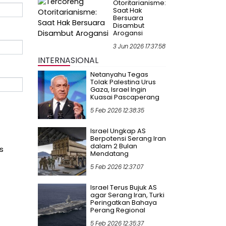
Otoritarianisme:
Saat Hak
Bersuara
Disambut
Arogansi
3 Jun 2026 17:37:58
INTERNASIONAL
Netanyahu Tegas
Tolak Palestina Urus
Gaza, Israel Ingin
Kuasai Pascaperang
5 Feb 2026 12:38:35
Israel Ungkap AS
Berpotensi Serang Iran
dalam 2 Bulan
s
Mendatang
5 Feb 2026 12:37:07
Israel Terus Bujuk AS
agar Serang Iran, Turki
Peringatkan Bahaya
Perang Regional
5 Feb 2026 12:35:37