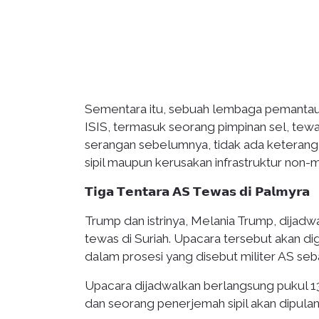
Sementara itu, sebuah lembaga pemantau
ISIS, termasuk seorang pimpinan sel, tew
serangan sebelumnya, tidak ada ketera
sipil maupun kerusakan infrastruktur non-mi
𝗧𝗶𝗴𝗮 𝗧𝗲𝗻𝘁𝗮𝗿𝗮 𝗔𝗦 𝗧𝗲𝘄𝗮𝘀 𝗱𝗶 𝗣𝗮𝗹𝗺𝘆𝗿𝗮
Trump dan istrinya, Melania Trump, dijad
tewas di Suriah. Upacara tersebut akan d
dalam prosesi yang disebut militer AS seb
Upacara dijadwalkan berlangsung pukul 1
dan seorang penerjemah sipil akan dipula