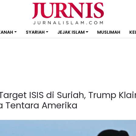
ZANAH
SYARIAH
JEJAK ISLAM
MUSLIMAH
KE
arget ISIS di Suriah, Trump Kla
a Tentara Amerika