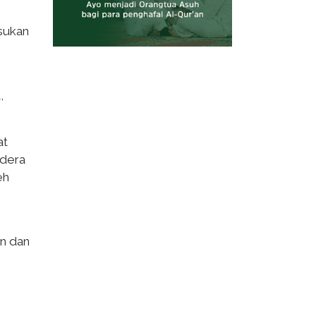
sukan
,
at
ndera
eh
an dan