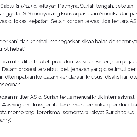
Sabtu (13/12) di wilayah Palmyra, Suriah tengah, setelah
 anggota ISIS menyerang konvoi pasukan Amerika dan pa
s di lokasi kejadian. Selain korban tewas, tiga tentara AS
gerikan” dan kembali menegaskan sikap balas dendamnya
iot hebat”.
a rutin dihadiri oleh presiden, wakil presiden, dan pejab
. Dalam prosesi tersebut, peti jenazah yang diselimuti be
dan ditempatkan ke dalam kendaraan khusus, disaksikan ol
esedihan.
an militer AS di Suriah terus menuai kritik internasional.
er Washington di negeri itu lebih mencerminkan penduduk
yata memerangi terorisme, sementara rakyat Suriah terus
ahry)