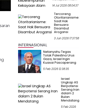
14 Jul 2026 08:04:37
Tercoreng
Otoritarianisme:
Saat Hak
Bersuara
saran
Disambut
Arogansi
3 Jun 2026 17:37:58
INTERNASIONAL
Netanyahu Tegas
Tolak Palestina Urus
Gaza, Israel Ingin
ang
Kuasai Pascaperang
5 Feb 2026 12:38:35
Israel
Ungkap AS
Berpotensi
Serang Iran
dalam 2
Bulan
Mendatang
5 Feb 2026