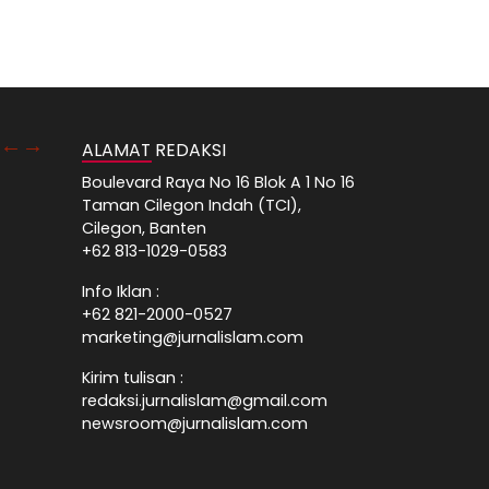
ALAMAT REDAKSI
Boulevard Raya No 16 Blok A 1 No 16
Taman Cilegon Indah (TCI),
Cilegon, Banten
+62 813-1029-0583
Info Iklan :
+62 821-2000-0527
marketing@jurnalislam.com
Kirim tulisan :
redaksi.jurnalislam@gmail.com
newsroom@jurnalislam.com