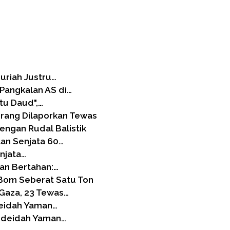
Suriah Justru…
Pangkalan AS di…
tu Daud",…
Orang Dilaporkan Tewas
engan Rudal Balistik
an Senjata 60…
njata…
an Bertahan:…
Bom Seberat Satu Ton
 Gaza, 23 Tewas…
deidah Yaman…
Hodeidah Yaman…