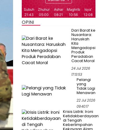
OPINI
Dari Barat ke
Nusantara:
Haruskah
Kita
Mengadopsi
Produk
Peradaban
Cacat Moral
24 Jul 2026
17:13:53
Pelangi
yang
Tidak Lagi
Menawan
22 Jul 2026
09:40:17
Krisis Listrik: Ironi
Ketidakberdayaan
di Tengah
Keberlimpahan
Kekayaan Alam