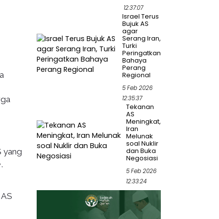
12:37:07
Israel Terus
Bujuk AS
agar
Serang Iran,
Turki
Peringatkan
Bahaya
Perang
a
Regional
5 Feb 2026
12:35:37
rga
Tekanan
AS
Meningkat,
Iran
Melunak
soal Nuklir
dan Buka
S yang
Negosiasi
,
5 Feb 2026
12:33:24
t AS