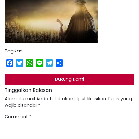
Bagikan
Facebook
Twitter
WhatsApp
Line
Telegram
Share
Dukung Kami
Tinggalkan Balasan
Alamat email Anda tidak akan dipublikasikan.
Ruas yang
wajib ditandai
*
Comment
*