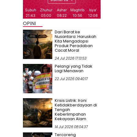
OPINI
Dari Barat ke
Nusantara: Haruskah
Kita Mengadopsi
Produk Peradaban
Cacat Moral
24 Jul 2026 17:13:53
Pelangi yang Tidak
Lagi Menawan
22 Jul 2026 09:40:17
Krisis Listrik: Ironi
Ketidakberdayaan di
Tengah
Keberlimpahan
Kekayaan Alam
14 Jul 2026 08:04:37
Tercoreng