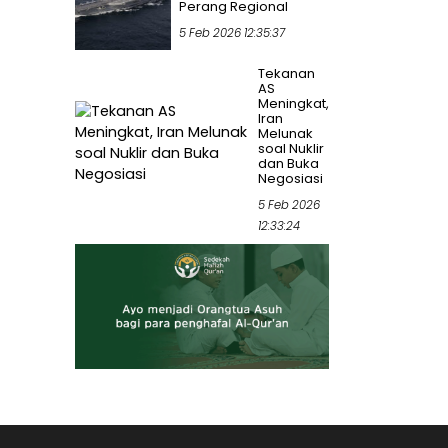
Perang Regional
5 Feb 2026 12:35:37
Tekanan
AS
Meningkat,
Iran
Melunak
soal Nuklir
dan Buka
Negosiasi
5 Feb 2026
12:33:24