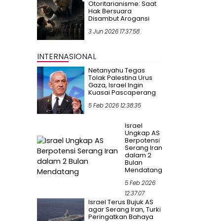
Otoritarianisme: Saat
Hak Bersuara
Disambut Arogansi
3 Jun 2026 17:37:58
INTERNASIONAL
Netanyahu Tegas
Tolak Palestina Urus
Gaza, Israel Ingin
Kuasai Pascaperang
5 Feb 2026 12:38:35
Israel
Ungkap AS
Berpotensi
Serang Iran
dalam 2
Bulan
Mendatang
5 Feb 2026
12:37:07
Israel Terus Bujuk AS
agar Serang Iran, Turki
Peringatkan Bahaya