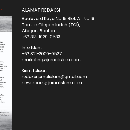
ALAMAT REDAKSI
Boulevard Raya No 16 Blok A 1 No 16
Taman Cilegon Indah (TCI),
Cilegon, Banten
+62 813-1029-0583
Info Iklan :
+62 821-2000-0527
marketing@jurnalislam.com
Kirim tulisan :
redaksi.jurnalislam@gmail.com
newsroom@jurnalislam.com