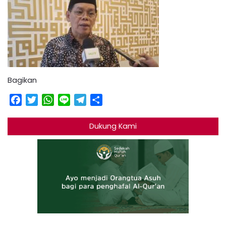
Bagikan
Facebook
Twitter
WhatsApp
Line
Telegram
Share
Dukung Kami