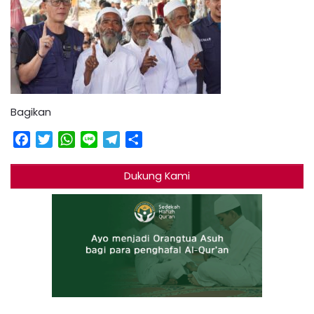
Bagikan
Facebook
Twitter
WhatsApp
Line
Telegram
Share
Dukung Kami