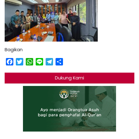
Bagikan
Facebook
Twitter
WhatsApp
Line
Telegram
Share
Dukung Kami