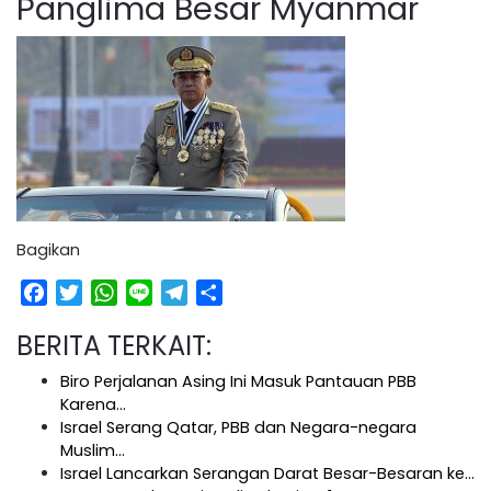
Panglima Besar Myanmar
Bagikan
Facebook
Twitter
WhatsApp
Line
Telegram
Share
BERITA TERKAIT:
Biro Perjalanan Asing Ini Masuk Pantauan PBB
Karena…
Israel Serang Qatar, PBB dan Negara-negara
Muslim…
Israel Lancarkan Serangan Darat Besar-Besaran ke…