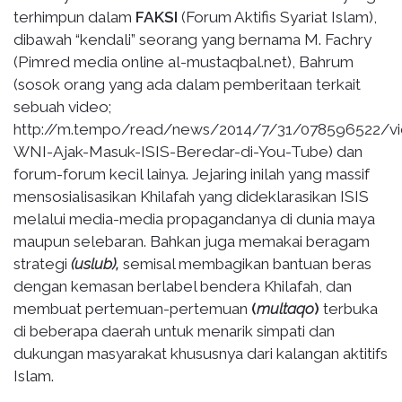
terhimpun dalam
FAKSI
(Forum Aktifis Syariat Islam),
dibawah “kendali” seorang yang bernama M. Fachry
(Pimred media online al-mustaqbal.net), Bahrum
(sosok orang yang ada dalam pemberitaan terkait
sebuah video;
http://m.tempo/read/news/2014/7/31/078596522/v
WNI-Ajak-Masuk-ISIS-Beredar-di-You-Tube) dan
forum-forum kecil lainya. Jejaring inilah yang massif
mensosialisasikan Khilafah yang dideklarasikan ISIS
melalui media-media propagandanya di dunia maya
maupun selebaran. Bahkan juga memakai beragam
strategi
(uslub),
semisal membagikan bantuan beras
dengan kemasan berlabel bendera Khilafah, dan
membuat pertemuan-pertemuan
(
multaqo
)
terbuka
di beberapa daerah untuk menarik simpati dan
dukungan masyarakat khususnya dari kalangan aktitifs
Islam.