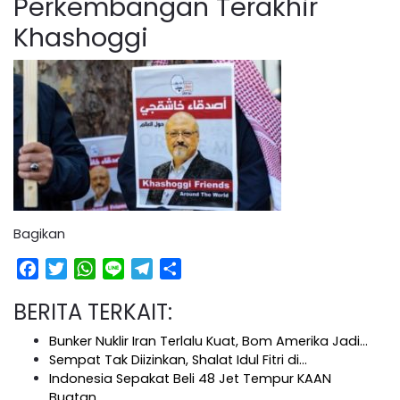
Perkembangan Terakhir
Khashoggi
Bagikan
Facebook
Twitter
WhatsApp
Line
Telegram
Share
BERITA TERKAIT:
Bunker Nuklir Iran Terlalu Kuat, Bom Amerika Jadi…
Sempat Tak Diizinkan, Shalat Idul Fitri di…
Indonesia Sepakat Beli 48 Jet Tempur KAAN
Buatan…