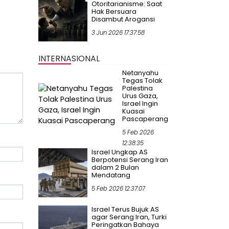
Otoritarianisme: Saat
Hak Bersuara
Disambut Arogansi
3 Jun 2026 17:37:58
INTERNASIONAL
Netanyahu
Tegas Tolak
Palestina
Urus Gaza,
Israel Ingin
Kuasai
Pascaperang
5 Feb 2026
12:38:35
Israel Ungkap AS
Berpotensi Serang Iran
dalam 2 Bulan
Mendatang
5 Feb 2026 12:37:07
Israel Terus Bujuk AS
agar Serang Iran, Turki
Peringatkan Bahaya