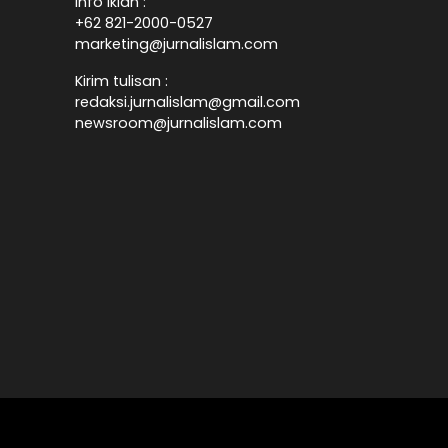
Info Iklan :
+62 821-2000-0527
marketing@jurnalislam.com
Kirim tulisan :
redaksi.jurnalislam@gmail.com
newsroom@jurnalislam.com