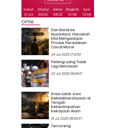
OPINI
Dari Barat ke
Nusantara: Haruskah
Kita Mengadopsi
Produk Peradaban
Cacat Moral
24 Jul 2026 17:13:53
Pelangi yang Tidak
Lagi Menawan
22 Jul 2026 09:40:17
Krisis Listrik: Ironi
Ketidakberdayaan di
Tengah
Keberlimpahan
Kekayaan Alam
14 Jul 2026 08:04:37
Tercoreng