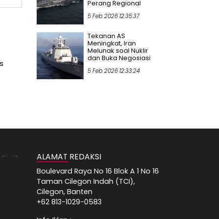
Perang Regional
5 Feb 2026 12:35:37
Tekanan AS
Meningkat, Iran
Melunak soal Nuklir
dan Buka Negosiasi
s
5 Feb 2026 12:33:24
ALAMAT REDAKSI
Boulevard Raya No 16 Blok A 1 No 16
Taman Cilegon Indah (TCI),
Cilegon, Banten
+62 813-1029-0583