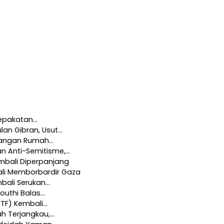
sepakatan…
an Gibran, Usut…
rangan Rumah…
 Anti-Semitisme,…
mbali Diperpanjang
bali Memborbardir Gaza
mbali Serukan…
outhi Balas…
UTF) Kembali…
ah Terjangkau,…