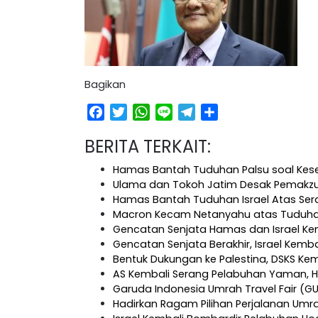
Bagikan
Facebook
Twitter
WhatsApp
Line
Telegram
Share
BERITA TERKAIT:
Hamas Bantah Tuduhan Palsu soal Ke
Ulama dan Tokoh Jatim Desak Pemakzul
Hamas Bantah Tuduhan Israel Atas Se
Macron Kecam Netanyahu atas Tuduhan
Gencatan Senjata Hamas dan Israel Ke
Gencatan Senjata Berakhir, Israel Kem
Bentuk Dukungan ke Palestina, DSKS Ke
AS Kembali Serang Pelabuhan Yaman, H
Garuda Indonesia Umrah Travel Fair (G
Hadirkan Ragam Pilihan Perjalanan Umr