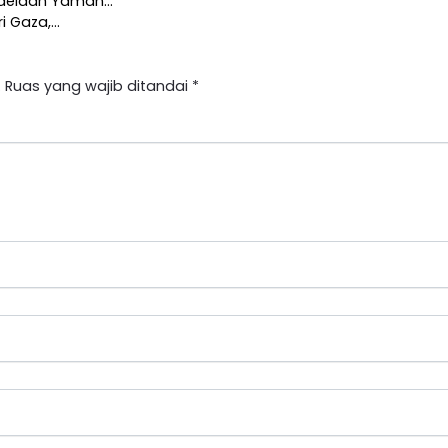
Hodeidah Yaman…
i Gaza,…
.
Ruas yang wajib ditandai
*