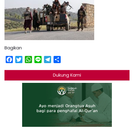
Bagikan
Facebook
Twitter
WhatsApp
Line
Telegram
Share
Dukung Kami