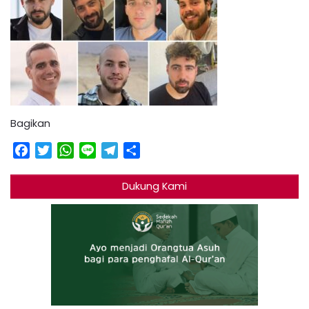
Bagikan
Facebook
Twitter
WhatsApp
Line
Telegram
Share
Dukung Kami