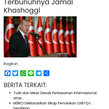
Terbunuhnya Jamal
Khashoggi
Bagikan
Facebook
Twitter
WhatsApp
Line
Telegram
Share
BERITA TERKAIT:
Turki dan Mesir Desak Perlawanan Internasional
atas…
M3RCI Deklarasikan Sikap Penolakan LGBTQ+,
Serahkan…