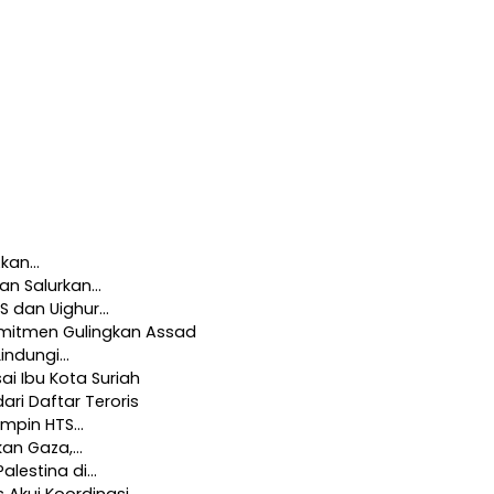
Akan…
dan Salurkan…
TS dan Uighur…
omitmen Gulingkan Assad
Lindungi…
ai Ibu Kota Suriah
ari Daftar Teroris
impin HTS…
kan Gaza,…
alestina di…