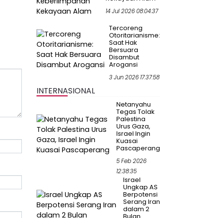
14 Jul 2026 08:04:37
Tercoreng
Otoritarianisme:
Saat Hak
Bersuara
Disambut
Arogansi
3 Jun 2026 17:37:58
INTERNASIONAL
Netanyahu
Tegas Tolak
Palestina
Urus Gaza,
Israel Ingin
Kuasai
Pascaperang
5 Feb 2026
12:38:35
Israel
Ungkap AS
Berpotensi
Serang Iran
dalam 2
Bulan