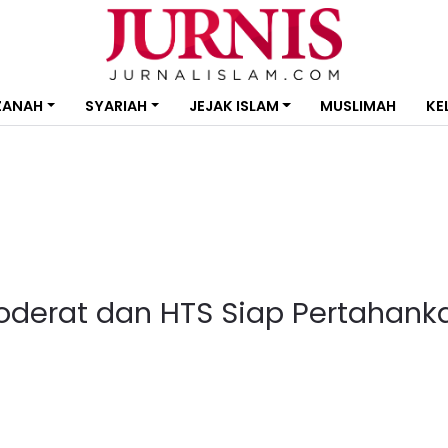
ZANAH
SYARIAH
JEJAK ISLAM
MUSLIMAH
KE
oderat dan HTS Siap Pertahank