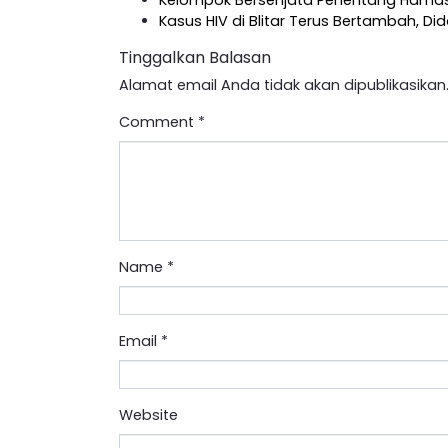
Kelompok Bersenjata Penentang Hamas 
Kasus HIV di Blitar Terus Bertambah, D
Tinggalkan Balasan
Alamat email Anda tidak akan dipublikasikan
Comment
*
Name
*
Email
*
Website