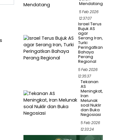
Mendatang
5 Feb 2026
12:37:07
Israel Terus
Bujuk AS
agar
Serang Iran,
s
Turki
Peringatkan
Bahaya
Perang
Regional
5 Feb 2026
12:35:37
Tekanan
AS
Meningkat,
Iran
Melunak
soal Nuklir
dan Buka
Negosiasi
5 Feb 2026
12:33:24