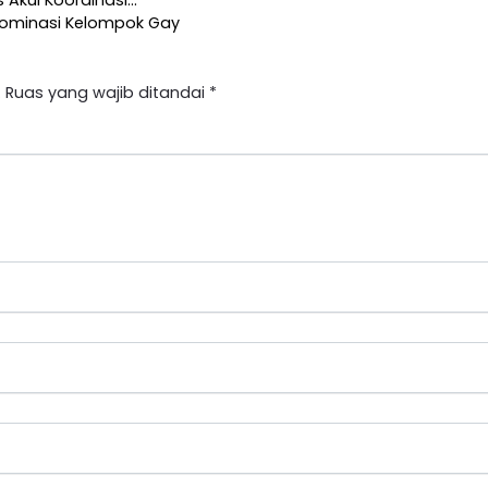
Akui Koordinasi…
idominasi Kelompok Gay
.
Ruas yang wajib ditandai
*