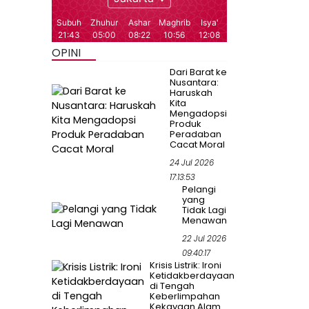
OPINI
Dari Barat ke
Nusantara:
Haruskah
Kita
Mengadopsi
Produk
Peradaban
Cacat Moral
24 Jul 2026
17:13:53
Pelangi
yang
Tidak Lagi
Menawan
22 Jul 2026
09:40:17
Krisis Listrik: Ironi
Ketidakberdayaan
di Tengah
Keberlimpahan
Kekayaan Alam