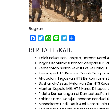
Bagikan
Facebook
Twitter
WhatsApp
Line
Telegram
Share
BERITA TERKAIT:
Tolak Pelucutan Senjata, Hamas: Kami 
Inggris Konfirmasi Kontak dengan HTS 
Pemerintah Suriah Rekrut Eks Pejuang H
Pemimpin HTS: Revolusi Suriah Tetap K
Al-Jaulani Tegaskan HTS Berkomitmen 
Bashar al-Assad Melarikan Diri, HTS Kuas
Mantan Kepala MI6: HTS Harus Dihapus d
Pidato Kemenangan di Damaskus, Pem
Kabinet Israel Setujui Rencana Pendudu
Mencekam! Detik Detik Aksi Damai Bela P